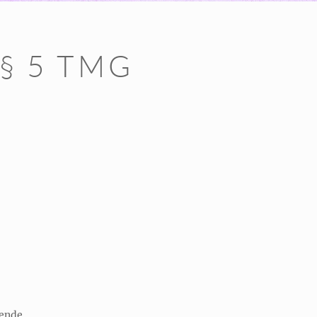
 § 5 TMG
rende